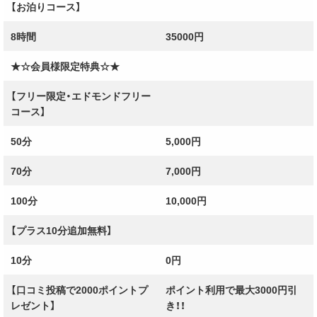
【お泊りコース】
8時間
35000円
宮崎ちゃんこ 中央通店
★☆会員様限定特典☆★
TEL: 090-3290-0100
HP:https://chanko-
【フリー限定・エドモンドフリー
コース】
miyazaki.com/schedule.php
50分
5,000円
営業時間: 9:00～翌3:00
70分
7,000円
100分
10,000円
・‥…━━━+.☆ﾟ・‥…━━━+.☆ﾟ・‥
【プラス10分追加無料】
10分
0円
【口コミ投稿で2000ポイントプ
ポイント利用で最大3000円引
レゼント】
き！！