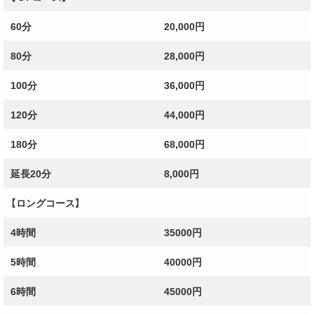
豊満に実った巨大淫乳！満たされなかったものが
当店にはございます。
60分
20,000円
80分
28,000円
お客様のタイプや ニーズに対応できますよう、
100分
36,000円
やさしさのある、ぽっちゃり癒し系を揃えお待ち
しております。
120分
44,000円
180分
68,000円
当店に業界ズレした女の子はいません。
延長20分
8,000円
料金は激安だけど女性の質、接客に手抜きなし！
【ロングコース】
お客様への癒しの心を忘れないちゃん娘がお待ち
しております♪
4時間
35000円
お客様の大切なお時間がきっと楽しいお時間にな
5時間
40000円
る事をお約束いたします。
6時間
45000円