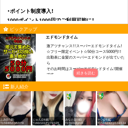
・ポイント制度導入！
1000ポイント1000円でご利用可能に！
ピックアップ
エドモンドタイム
・口コミ投稿で2000ポイント付与！
激アツチャンス！！スーパーエドモンドタイム！
☆フリー限定イベント☆50分コース5000円！！
・会員様にのみ紹介する秘密の女の子
出勤表に金髪のスーパーエドモンドが出ていた
ら
そのお時間はスーパーエドモンドタイム！開催
・女の子とメッセージでのやりとりが可能！
です。
新人紹介
お見逃しなく！！1分100円！最安値！！
ご指名なしフリーのご案内がなんと！
・会員様にのみ表示される
50分5千円ポッキリ！でごわすっ！
エッチなパネル写真、写メ日記が閲覧可能！
お財布が寂しい時、ちょっとムラムラした時に
ご利用下さい。
１分で終わる無料会員登録はこちらから！
ふみ(37歳)
じゅん(24歳)
2回転3回転もお楽しみいただけます。
みなと(20歳)
そい(26歳)
T158/85(C)/57/79
T160/101(F)/79/105
T156/0(A)/0/0
T158/124(C)/124/124
※50分フリー限定イベントは、写真指名はでき