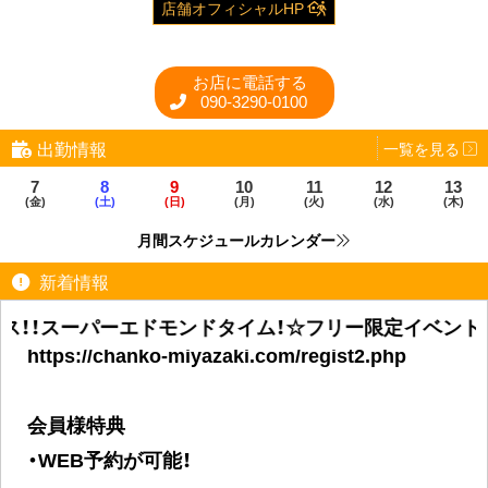
店舗オフィシャルHP
お店に電話する
090-3290-0100
出勤情報
一覧を見る
7
8
9
10
11
12
13
(金)
(土)
(日)
(月)
(火)
(水)
(木)
月間スケジュールカレンダー
新着情報
オフシャルHPで会員登録が可能！
1分で終わる無料会員登録はこちらから！
ーパーエドモンドタイム！☆フリー限定イベント☆50分コー
https://chanko-miyazaki.com/regist2.php
会員様特典
・WEB予約が可能！