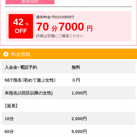
https://chanko-miyazaki.com/schedule.php
新規様割
通常料金 70分12000円
42
・‥…━━━+.☆ﾟ・‥…━━━+.☆ﾟ・‥
70
7000
%
分
円
☆激安だけど女性の質、サービスに手抜きなし！
詳細は店舗にご確認ください
コストパフォーマンス第一！厳選したちゃん娘を
是非体感下さいませ♪
料金情報
入会金・電話予約
無料
当店のちゃん娘はどれもオススメ、
迷うくらいなら遊んでみて下さい♪楽しいお時間
NET指名（初めて遊ぶ女性）
０円
をお約束致します。
本指名(2回目以降の女性)
1,000円
【延長】
間違いなく全国最安値！！
大好評お客様からのリクエストにより、上記イベ
10分
2,000円
ントも継続致します。
60分
9,000円