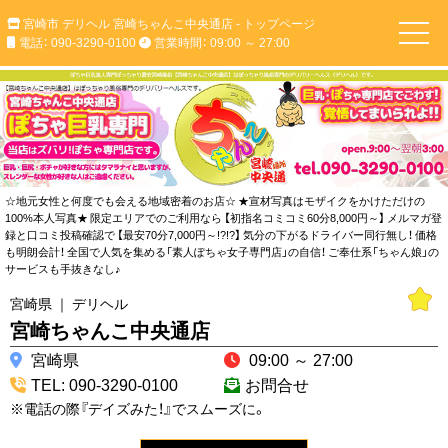
宮崎市 デリヘル 宮崎ちゃんこ中央通店 - トップページ
電話： 090-3290-0100
営業時間： 09:00 ～ 27:00
☆地元女性と何度でも会える地域密着のお店☆ ★宣材写真はモザイクをかけただけの
100%本人写真★ 限定エリアでのご利用なら 【初指名コミコミ60分8,000円～】 メルマガ登
録と口コミ投稿確認で 【最安70分7,000円～!?!?】 気分の下がるドライバー同行無し！ 価格
も明朗会計！ 全国で人気を集める「素人ぽちゃ女子専門店」の自信！ ご奉仕系「ちゃん娘」の
サービスも手抜きなし♪
宮崎県 ｜ デリヘル
宮崎ちゃんこ中央通店
宮崎県
09:00 ～ 27:00
TEL: 090-3290-0100
お問合せ
※電話の際『デイズみた！』でスムーズに。