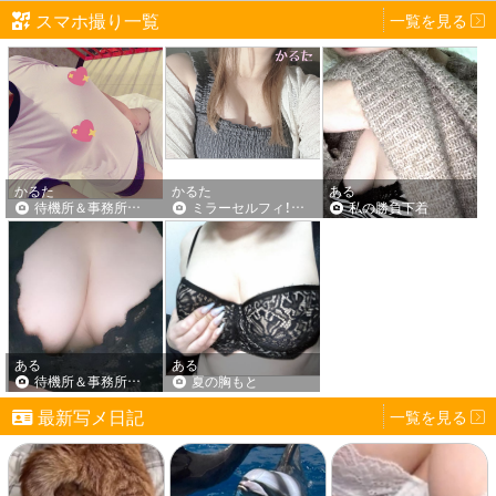
写真指名料＆出張費込み☆
スマホ撮り一覧
一覧を見る
・ヘブン
完全ポッキリ価格！
https://www.cityheaven.net/miyazaki/A4501/A45
shopmenu=2&pcmode=sp#tabMenu
※ホテル代は別途
・駅ちか
https://ranking-deli.jp/45/shop/33637/review/
・ヘルタウン
☆コース料金でのご案内可能ホテル☆
かるた
かるた
ある
https://www.dto.jp/shop/33589/review
待機所＆事務所で待機中の女の子パート２
ミラーセルフィ！･･･鏡越しShot！！
私の勝負下着
【シャイン】【2ing】【アネックス】
口コミ投稿後は、サイト名、ニックネーム、日付
詳しくはお電話でお問い合わせください！
をメッセージにてお伝えください！
（メッセージにてお伝えいただけない場合抽選
できませんのでご了承ください。）
抽選資格は月曜日から日曜日に獲得でき、次週
・‥…━━━+.☆゜・‥…━━━+.☆゜・‥
ある
ある
の月曜日に抽選結果を発表致します！
待機所＆事務所で待機中の女の子パート１
夏の胸もと
激アツチャンス！！
最新写メ日記
一覧を見る
・有効期限は１週間となります。
スーパーエドモンドタイム！☆
・本クーポンは６０分指名込みが無料となって
おります。
・80分以上のコースでのご利用は差額分をお支