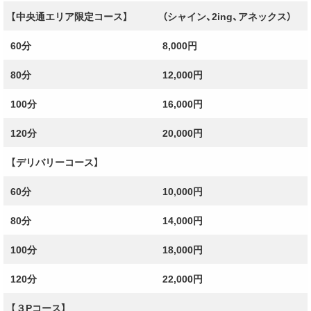
【中央通エリア限定コース】
（シャイン、2ing、アネックス）
連日新人続々入店♪
60分
8,000円
業界経験ナシ！ちゃん娘続々入店！！
素人好きにはたまらないでごわすよ～
80分
12,000円
100分
16,000円
「ちゃん娘」は、どの娘と遊んでも真心サービスで
120分
20,000円
リピーター続出中！
素人だけど一生懸命頑張ります！
【デリバリーコース】
60分
10,000円
当店のちゃん娘はどれもオススメ迷うくらいなら
80分
14,000円
遊んでみて下さい♪
100分
18,000円
絶妙の弾力感、極上の手触り、巨乳でしか味わえ
120分
22,000円
ない！！
【３Pコース】