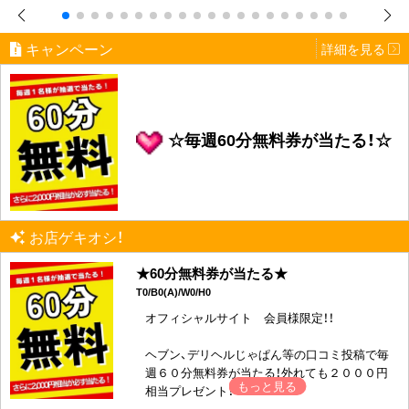
https://chanko-miyazaki.com/regist2.php
ません。
キャンペーン
詳細を見る
━━…━━…━━…━━…━━
*★*イベント情報*★*
☆毎週60分無料券が当たる！☆
━━…━━…━━…━━…━━
【中央通近辺指定ラブホテル限定コース】
お店ゲキオシ！
60分 8,000円
★60分無料券が当たる★
T0/B0(A)/W0/H0
80分 12,000円
オフィシャルサイト 会員様限定！！
100分 16,000円
120分 20,000円
ヘブン、デリヘルじゃぱん等の口コミ投稿で毎
週６０分無料券が当たる！外れても２０００円
相当プレゼント！