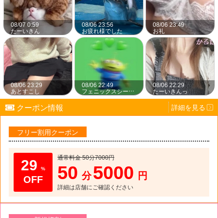
【50分コース5,000円】
払いいただきます。
・延長は追加料金のお支払いで可能です。
08/07 0:59
08/06 23:56
08/06 23:49
・エドモンドでのご利用は不可となっておりま
たーいきん
お疲れ様でした
お礼
☆中央通近辺指定ラブホテル＆フリー限定イベン
す。
・プレミア料金のキャストは差額分がでますの
ト☆
で差額分のお支払いは頂くようになります。
・限定エリア外のホテルでのご利用はエリア外
2,000円+交通費分をお支払いいただくように
1分100円！最安値！！
なります。
08/06 23:29
08/06 22:49
08/06 22:29
あとすこし
フェニックスシーガイアオーシャンタワーのお客様
たーいきんっ
お財布が寂しい時、ちょっとムラムラした時にご
月曜日の朝に抽選発表致しますので、ご当選者
クーポン情報
詳細を見る
利用下さい。
はオフィシャルサイトのクーポン欄をご確認
ください！
2回転3回転もお楽しみいただけます。
フリー割用クーポン
メルマガでも当選者の確認はできます！
※中央通エリア指定ラブホテル以外は【50分
また、ご不明点があればメッセージでお問い合
7,000円】
通常料金 50分7000円
29
わせください！
50
5000
%
出張費はデリバリー料金に準じます。
分
円
詳細は店舗にご確認ください
出勤表はこちら