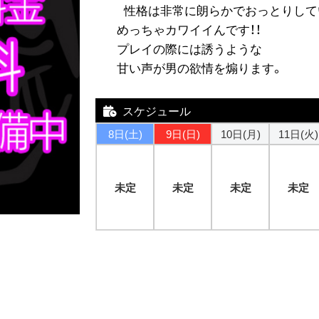
性格は非常に朗らかでおっとりして
めっちゃカワイイんです！！
プレイの際には誘うような
甘い声が男の欲情を煽ります。
スケジュール
8日(土)
9日(日)
10日(月)
11日(火)
未定
未定
未定
未定