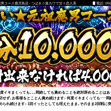
男コース鹿児島店 - つばき☆激カワで甘々恋人系
電話： 050
度イキまくっても、、、悶絶しても責めることを絶対辞めることはあ
切せず、お客様をとことん責め続けます♪ 何度イキまくっても･･･悶
められ続けます♪ 1回イッたとしても咥えたまま、そのまま2回戦に突入