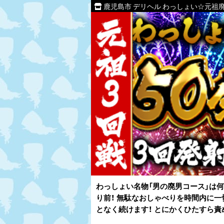
鹿児島市 デリヘル わっしょい☆元祖廃
わっしょい名物「男の廃男コース」は何
り前！ 無駄なおしゃべりを時間内に一
となく続けます！ とにかくひたすら責