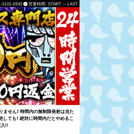
-3102-6935
営業時間： START ～ LAST
りません！ 時間内の無制限発射は当た
絶しても！ 絶対に時間内だとやめるこ
!!