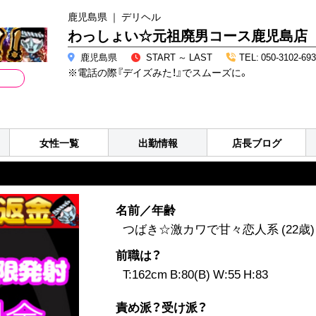
鹿児島県 ｜ デリヘル
わっしょい☆元祖廃男コース鹿児島店
鹿児島県
START ～ LAST
TEL: 050-3102-69
※電話の際『デイズみた！』でスムーズに。
女性一覧
出勤情報
店長ブログ
名前／年齢
つばき☆激カワで甘々恋人系 (22歳)
前職は？
T:162cm B:80(B) W:55 H:83
責め派？受け派？