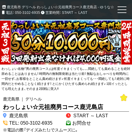
鹿児島市 デリヘル わっしょい☆元祖廃男コース鹿児島店 - ゆうな☆高身長の黒
電話： 050-3102-6935
営業時間： START ～ LAST
わっしょい名物「男の廃男コース」は何度イキまくっても、、、悶絶しても責めることを絶対
辞めることはありません！ 時間内の無制限発射は当たり前！ 無駄なおしゃべりを時間内に
一切せず、お客様をとことん責め続けます♪ 何度イキまくっても･･･悶絶しても！ 絶対に時
間内だとやめることなく続けます！ とにかくひたすら責められ続けます♪ 1回イッたとし
ても咥えたまま、そのまま2回戦に突入!!
鹿児島県 ｜ デリヘル
わっしょい☆元祖廃男コース鹿児島店
鹿児島県
START ～ LAST
TEL: 050-3102-6935
お問合せ
※電話の際『デイズみた！』でスムーズに。