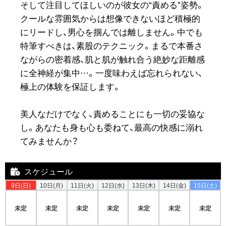
そして注目してほしいのが彼女の“責める”姿勢。
クールな雰囲気からは想像できないほど積極的
にリードし、男心を掴んでは離しません。中でも
特筆すべきは、素股のテクニック。まるで本番さ
ながらの密着感、肌と肌が触れ合う絶妙な距離感
に全神経が集中…。一度味わえば忘れられない、
極上の体験を保証します。
美人なだけでなく、責めることにも一切の妥協な
し。あなたも身も心も委ねて、最高の快感に溺れ
てみませんか？
スケジュール
9日(日)
10日(月)
11日(火)
12日(水)
13日(木)
14日(金)
15日(土)
未定
未定
未定
未定
未定
未定
未定