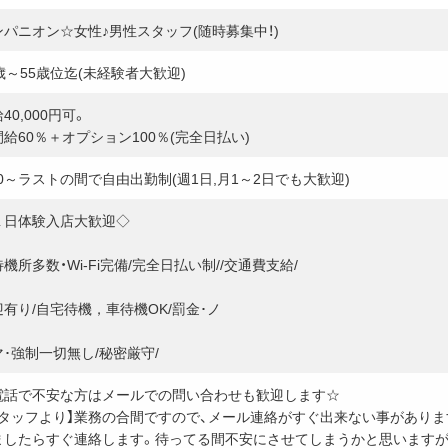
ンパニオン☆女性♪男性スタッフ(随時募集中！)
歳～55歳位迄(未経験者大歓迎)
40,000円可。
給60％＋オプション100％(完全日払い)
00～ラストの間で自由出勤制(週1日,月1～2日でも大歓迎)
１日体験入店大歓迎◇
機所多数・Wi-Fi完備/完全日払い制//交通費支給/
迎有り/自宅待機，車待機OK/罰金･ノ
マ･強制一切無し/秘密厳守/
電話で不安な方はメールでの問い合わせも歓迎します☆
スタッフより】業務の合間ですので、メール連絡がすぐ出来ない事がありますm
ましたらすぐ連絡します。待ってる間不安にさせてしまうかと思いますが