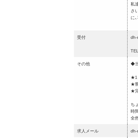
私
さ
に
受付
dh-
TEL
その他
◆
★
★
★
ち
時
全
求人メール
dh-