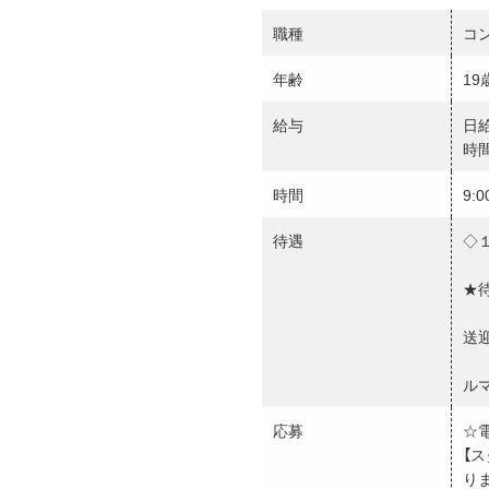
職種
コ
年齢
19
給与
日給
時間
時間
9:
待遇
◇
★待
送
ル
応募
☆
【
り