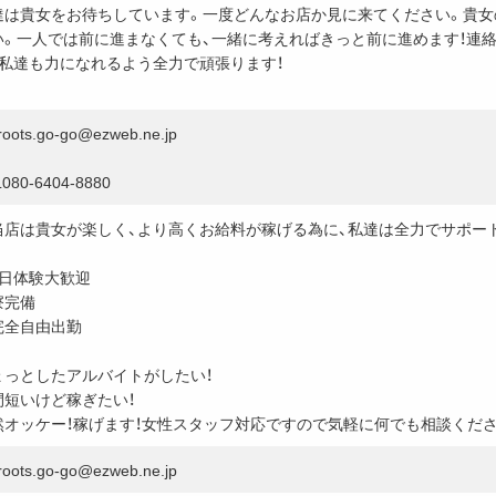
達は貴女をお待ちしています。一度どんなお店か見に来てください。貴女
い。一人では前に進まなくても、一緒に考えればきっと前に進めます！連
、私達も力になれるよう全力で頑張ります！
roots.go-go@ezweb.ne.jp
080-6404-8880
当店は貴女が楽しく、より高くお給料が稼げる為に、私達は全力でサポー
1日体験大歓迎
寮完備
完全自由出勤
ょっとしたアルバイトがしたい！
間短いけど稼ぎたい！
然オッケー！稼げます！女性スタッフ対応ですので気軽に何でも相談ください
roots.go-go@ezweb.ne.jp